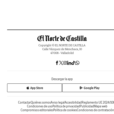
Copyright © EL NORTE DE CASTILLA
Calle Vázquez de Menchaca, 10
47008 - Valladolid
Descargar la app
App Store
Google Play
Contactar
Quiénes somos
Aviso legal
Accesibilidad
Reglamento UE 2024/10
Condiciones de uso
Política de privacidad
Publicidad
Mapa web
Compromisos editoriales
Política de cookies
Condiciones de contratación