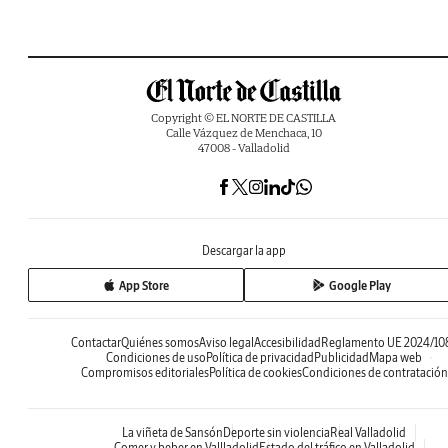
Copyright © EL NORTE DE CASTILLA
Calle Vázquez de Menchaca, 10
47008 - Valladolid
Descargar la app
App Store
Google Play
Contactar
Quiénes somos
Aviso legal
Accesibilidad
Reglamento UE 2024/10
Condiciones de uso
Política de privacidad
Publicidad
Mapa web
Compromisos editoriales
Política de cookies
Condiciones de contratación
La viñeta de Sansón
Deporte sin violencia
Real Valladolid
Comer y beber en Vallladolid
Estado del tráfico en Valladolid