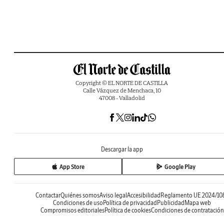
Copyright © EL NORTE DE CASTILLA
Calle Vázquez de Menchaca, 10
47008 - Valladolid
Descargar la app
App Store
Google Play
Contactar
Quiénes somos
Aviso legal
Accesibilidad
Reglamento UE 2024/10
Condiciones de uso
Política de privacidad
Publicidad
Mapa web
Compromisos editoriales
Política de cookies
Condiciones de contratación