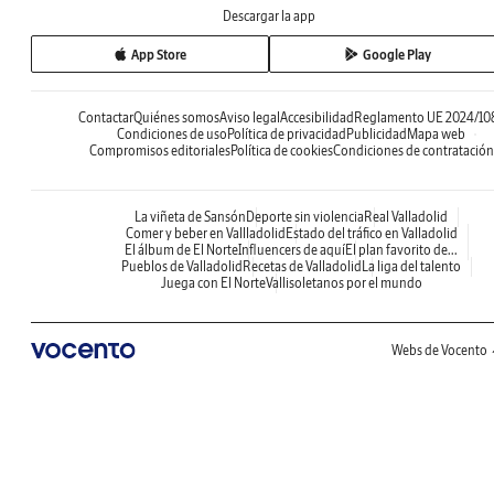
Descargar la app
App Store
Google Play
Contactar
Quiénes somos
Aviso legal
Accesibilidad
Reglamento UE 2024/10
Condiciones de uso
Política de privacidad
Publicidad
Mapa web
Compromisos editoriales
Política de cookies
Condiciones de contratación
La viñeta de Sansón
Deporte sin violencia
Real Valladolid
Comer y beber en Vallladolid
Estado del tráfico en Valladolid
El álbum de El Norte
Influencers de aquí
El plan favorito de...
Pueblos de Valladolid
Recetas de Valladolid
La liga del talento
Juega con El Norte
Vallisoletanos por el mundo
Webs de Vocento