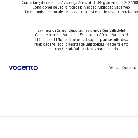
Contactar
Quiénes somos
Aviso legal
Accesibilidad
Reglamento UE 2024/10
Condiciones de uso
Política de privacidad
Publicidad
Mapa web
Compromisos editoriales
Política de cookies
Condiciones de contratación
La viñeta de Sansón
Deporte sin violencia
Real Valladolid
Comer y beber en Vallladolid
Estado del tráfico en Valladolid
El álbum de El Norte
Influencers de aquí
El plan favorito de...
Pueblos de Valladolid
Recetas de Valladolid
La liga del talento
Juega con El Norte
Vallisoletanos por el mundo
Webs de Vocento