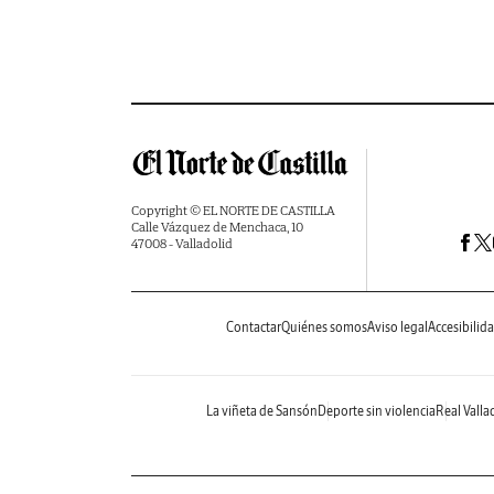
Copyright © EL NORTE DE CASTILLA
Calle Vázquez de Menchaca, 10
47008 - Valladolid
Contactar
Quiénes somos
Aviso legal
Accesibilid
La viñeta de Sansón
Deporte sin violencia
Real Valla