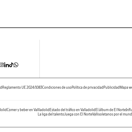
ad
Reglamento UE 2024/1083
Condiciones de uso
Política de privacidad
Publicidad
Mapa w
dolid
Comer y beber en Vallladolid
Estado del tráfico en Valladolid
El álbum de El Norte
Infl
La liga del talento
Juega con El Norte
Vallisoletanos por el mun