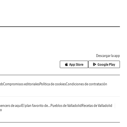
Descargar la app
App Store
Google Play
eb
Compromisos editoriales
Política de cookies
Condiciones de contratación
uencers de aquí
El plan favorito de...
Pueblos de Valladolid
Recetas de Valladolid
do