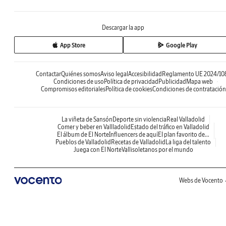
Descargar la app
App Store
Google Play
Contactar
Quiénes somos
Aviso legal
Accesibilidad
Reglamento UE 2024/10
Condiciones de uso
Política de privacidad
Publicidad
Mapa web
Compromisos editoriales
Política de cookies
Condiciones de contratación
La viñeta de Sansón
Deporte sin violencia
Real Valladolid
Comer y beber en Vallladolid
Estado del tráfico en Valladolid
El álbum de El Norte
Influencers de aquí
El plan favorito de...
Pueblos de Valladolid
Recetas de Valladolid
La liga del talento
Juega con El Norte
Vallisoletanos por el mundo
Webs de Vocento