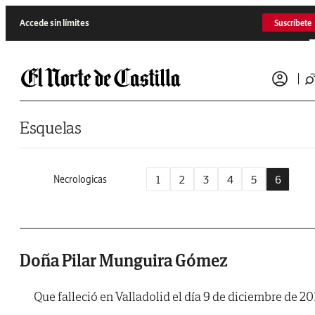
Saltar al contenido
Accede sin límites
Suscríbete
Esquelas
1
2
3
4
5
6
Necrologicas
Doña Pilar Munguira Gómez
Que falleció en Valladolid el día 9 de diciembre de 20