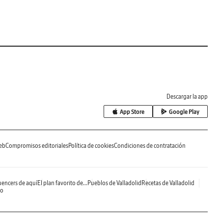
Descargar la app
App Store
Google Play
eb
Compromisos editoriales
Política de cookies
Condiciones de contratación
uencers de aquí
El plan favorito de...
Pueblos de Valladolid
Recetas de Valladolid
do