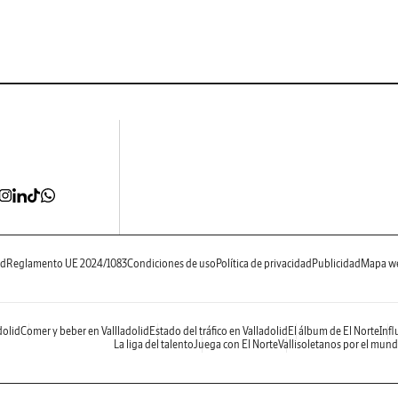
ad
Reglamento UE 2024/1083
Condiciones de uso
Política de privacidad
Publicidad
Mapa w
dolid
Comer y beber en Vallladolid
Estado del tráfico en Valladolid
El álbum de El Norte
Infl
La liga del talento
Juega con El Norte
Vallisoletanos por el mun