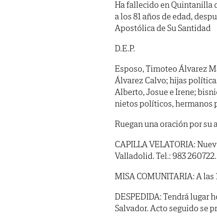
Ha fallecido en Quintanilla 
a los 81 años de edad, despu
Apostólica de Su Santidad
D.E.P.
Esposo, Timoteo Álvarez Ma
Álvarez Calvo; hijas política
Alberto, Josue e Irene; bisn
nietos políticos, hermanos p
Ruegan una oración por su 
CAPILLA VELATORIA: Nuevo T
Valladolid. Tel.: 983 260722.
MISA COMUNITARIA: A las 10 
DESPEDIDA: Tendrá lugar hoy 
Salvador. Acto seguido se p