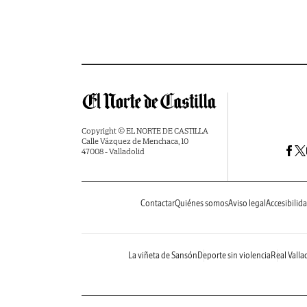
Copyright © EL NORTE DE CASTILLA
Calle Vázquez de Menchaca, 10
47008 - Valladolid
Contactar
Quiénes somos
Aviso legal
Accesibilid
La viñeta de Sansón
Deporte sin violencia
Real Valla