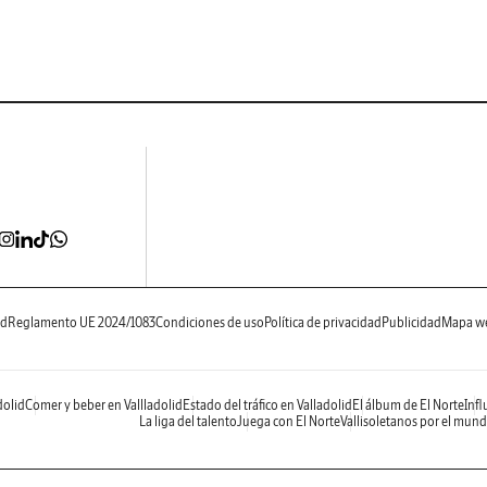
ad
Reglamento UE 2024/1083
Condiciones de uso
Política de privacidad
Publicidad
Mapa w
dolid
Comer y beber en Vallladolid
Estado del tráfico en Valladolid
El álbum de El Norte
Infl
La liga del talento
Juega con El Norte
Vallisoletanos por el mun