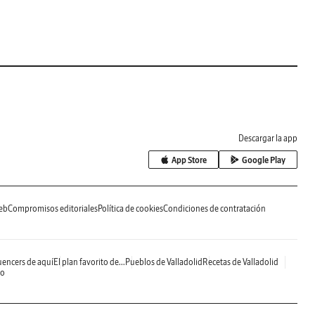
Descargar la app
App Store
Google Play
eb
Compromisos editoriales
Política de cookies
Condiciones de contratación
uencers de aquí
El plan favorito de...
Pueblos de Valladolid
Recetas de Valladolid
do