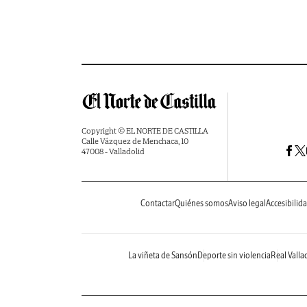
Copyright © EL NORTE DE CASTILLA
Calle Vázquez de Menchaca, 10
47008 - Valladolid
Contactar
Quiénes somos
Aviso legal
Accesibilid
La viñeta de Sansón
Deporte sin violencia
Real Valla