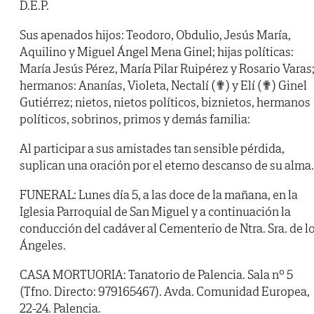
D.E.P.
Sus apenados hijos: Teodoro, Obdulio, Jesús María,
Aquilino y Miguel Ángel Mena Ginel; hijas políticas:
María Jesús Pérez, María Pilar Ruipérez y Rosario Varas
hermanos: Ananías, Violeta, Nectalí (✟) y Elí (✟) Ginel
Gutiérrez; nietos, nietos políticos, biznietos, hermanos
políticos, sobrinos, primos y demás familia:
Al participar a sus amistades tan sensible pérdida,
suplican una oración por el eterno descanso de su alma.
FUNERAL: Lunes día 5, a las doce de la mañana, en la
Iglesia Parroquial de San Miguel y a continuación la
conducción del cadáver al Cementerio de Ntra. Sra. de l
Ángeles.
CASA MORTUORIA: Tanatorio de Palencia. Sala nº 5
(Tfno. Directo: 979165467). Avda. Comunidad Europea,
22-24. Palencia.