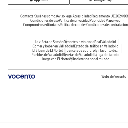
Contactar
Quiénes somos
Aviso legal
Accesibilidad
Reglamento UE 2024/10
Condiciones de uso
Política de privacidad
Publicidad
Mapa web
Compromisos editoriales
Política de cookies
Condiciones de contratación
La viñeta de Sansón
Deporte sin violencia
Real Valladolid
Comer y beber en Vallladolid
Estado del tráfico en Valladolid
El álbum de El Norte
Influencers de aquí
El plan favorito de...
Pueblos de Valladolid
Recetas de Valladolid
La liga del talento
Juega con El Norte
Vallisoletanos por el mundo
Webs de Vocento