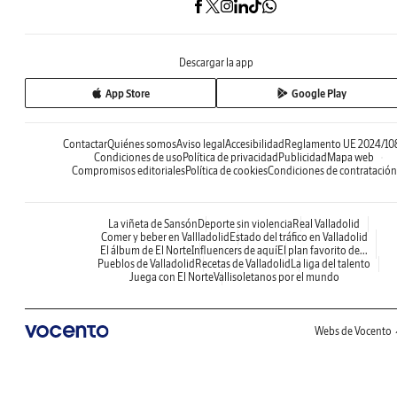
Descargar la app
App Store
Google Play
Contactar
Quiénes somos
Aviso legal
Accesibilidad
Reglamento UE 2024/10
Condiciones de uso
Política de privacidad
Publicidad
Mapa web
Compromisos editoriales
Política de cookies
Condiciones de contratación
La viñeta de Sansón
Deporte sin violencia
Real Valladolid
Comer y beber en Vallladolid
Estado del tráfico en Valladolid
El álbum de El Norte
Influencers de aquí
El plan favorito de...
Pueblos de Valladolid
Recetas de Valladolid
La liga del talento
Juega con El Norte
Vallisoletanos por el mundo
Webs de Vocento