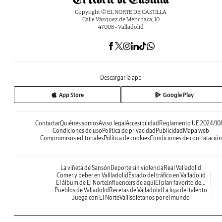
Copyright © EL NORTE DE CASTILLA
Calle Vázquez de Menchaca, 10
47008 - Valladolid
Descargar la app
App Store
Google Play
Contactar
Quiénes somos
Aviso legal
Accesibilidad
Reglamento UE 2024/10
Condiciones de uso
Política de privacidad
Publicidad
Mapa web
Compromisos editoriales
Política de cookies
Condiciones de contratación
La viñeta de Sansón
Deporte sin violencia
Real Valladolid
Comer y beber en Vallladolid
Estado del tráfico en Valladolid
El álbum de El Norte
Influencers de aquí
El plan favorito de...
Pueblos de Valladolid
Recetas de Valladolid
La liga del talento
Juega con El Norte
Vallisoletanos por el mundo