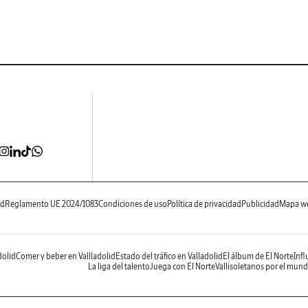
ad
Reglamento UE 2024/1083
Condiciones de uso
Política de privacidad
Publicidad
Mapa w
dolid
Comer y beber en Vallladolid
Estado del tráfico en Valladolid
El álbum de El Norte
Infl
La liga del talento
Juega con El Norte
Vallisoletanos por el mun