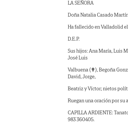
LA SEÑORA
Doña Natalia Casado Martí
Ha fallecido en Valladolid e
D.E.P.
Sus hijos: Ana María, Luis M
José Luis
Valbuena (✟), Begoña Gonzá
David, Jorge,
Beatriz y Víctor; nietos polí
Ruegan una oración por su 
CAPILLA ARDIENTE: Tanatorio
983 360405.