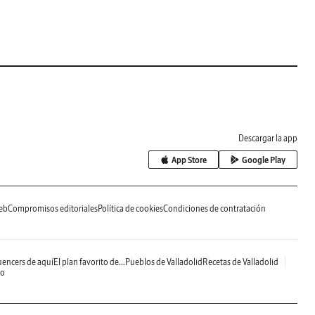
Descargar la app
App Store
Google Play
eb
Compromisos editoriales
Política de cookies
Condiciones de contratación
uencers de aquí
El plan favorito de...
Pueblos de Valladolid
Recetas de Valladolid
do