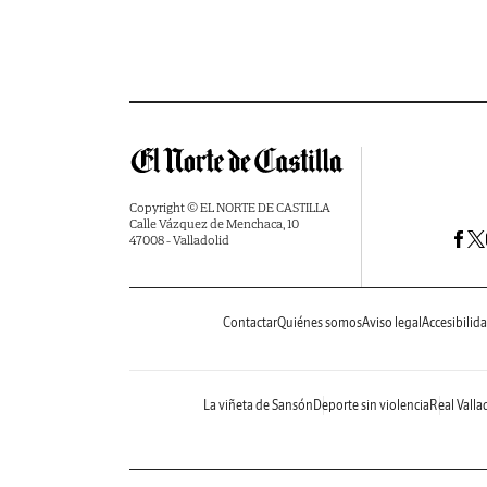
Copyright © EL NORTE DE CASTILLA
Calle Vázquez de Menchaca, 10
47008 - Valladolid
Contactar
Quiénes somos
Aviso legal
Accesibilid
La viñeta de Sansón
Deporte sin violencia
Real Valla