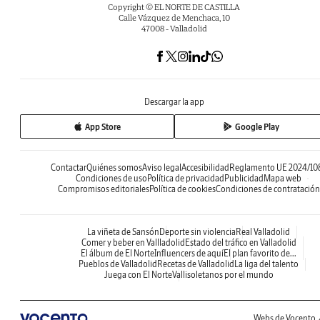
Copyright © EL NORTE DE CASTILLA
Calle Vázquez de Menchaca, 10
47008 - Valladolid
Descargar la app
App Store
Google Play
Contactar
Quiénes somos
Aviso legal
Accesibilidad
Reglamento UE 2024/10
Condiciones de uso
Política de privacidad
Publicidad
Mapa web
Compromisos editoriales
Política de cookies
Condiciones de contratación
La viñeta de Sansón
Deporte sin violencia
Real Valladolid
Comer y beber en Vallladolid
Estado del tráfico en Valladolid
El álbum de El Norte
Influencers de aquí
El plan favorito de...
Pueblos de Valladolid
Recetas de Valladolid
La liga del talento
Juega con El Norte
Vallisoletanos por el mundo
Webs de Vocento