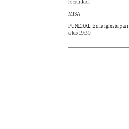
localidad.
MISA
FUNERAL: En la iglesia parro
a las 19:30.