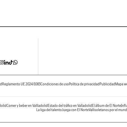
ad
Reglamento UE 2024/1083
Condiciones de uso
Política de privacidad
Publicidad
Mapa w
dolid
Comer y beber en Vallladolid
Estado del tráfico en Valladolid
El álbum de El Norte
Infl
La liga del talento
Juega con El Norte
Vallisoletanos por el mun