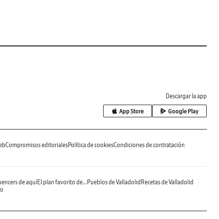
Descargar la app
App Store
Google Play
eb
Compromisos editoriales
Política de cookies
Condiciones de contratación
uencers de aquí
El plan favorito de...
Pueblos de Valladolid
Recetas de Valladolid
do