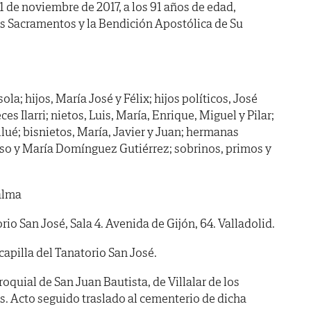
 1 de noviembre de 2017, a los 91 años de edad,
os Sacramentos y la Bendición Apostólica de Su
la; hijos, María José y Félix; hijos políticos, José
es Ilarri; nietos, Luis, María, Enrique, Miguel y Pilar;
llué; bisnietos, María, Javier y Juan; hermanas
nso y María Domínguez Gutiérrez; sobrinos, primos y
alma
 San José, Sala 4. Avenida de Gijón, 64. Valladolid.
pilla del Tanatorio San José.
oquial de San Juan Bautista, de Villalar de los
s. Acto seguido traslado al cementerio de dicha