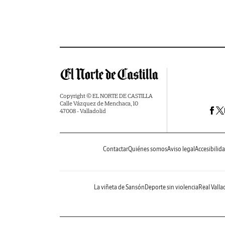
Copyright © EL NORTE DE CASTILLA
Calle Vázquez de Menchaca, 10
47008 - Valladolid
Contactar
Quiénes somos
Aviso legal
Accesibilid
La viñeta de Sansón
Deporte sin violencia
Real Valla