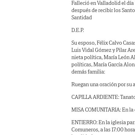
Falleció en Valladolid el día
después de recibir los Sant
Santidad
D.E.P.
Su esposo, Félix Calvo Casaso
Luis Vidal Gómez y Pilar Arec
nieta política, María León A
políticas, María García Alo
demás familia:
Ruegan una oración por su 
CAPILLA ARDIENTE: Tanatorio
MISA COMUNITARIA: En la ca
ENTIERRO: En la iglesia parr
Comuneros, a las 17:00 hora