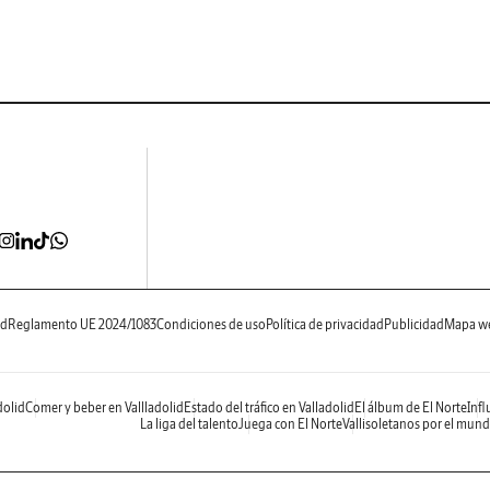
ad
Reglamento UE 2024/1083
Condiciones de uso
Política de privacidad
Publicidad
Mapa w
dolid
Comer y beber en Vallladolid
Estado del tráfico en Valladolid
El álbum de El Norte
Infl
La liga del talento
Juega con El Norte
Vallisoletanos por el mun