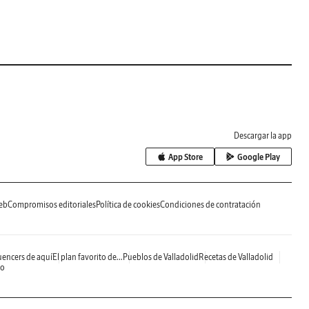
Descargar la app
App Store
Google Play
eb
Compromisos editoriales
Política de cookies
Condiciones de contratación
uencers de aquí
El plan favorito de...
Pueblos de Valladolid
Recetas de Valladolid
do