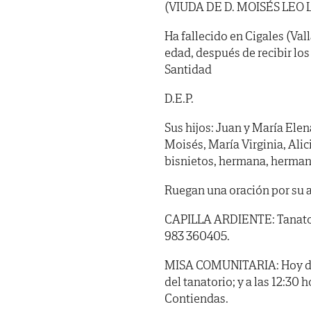
(VIUDA DE D. MOISÉS LEO 
Ha fallecido en Cigales (Vall
edad, después de recibir lo
Santidad
D.E.P.
Sus hijos: Juan y María Elen
Moisés, María Virginia, Alici
bisnietos, hermana, hermano
Ruegan una oración por su 
CAPILLA ARDIENTE: Tanatorio
983 360405.
MISA COMUNITARIA: Hoy domi
del tanatorio; y a las 12:30
Contiendas.