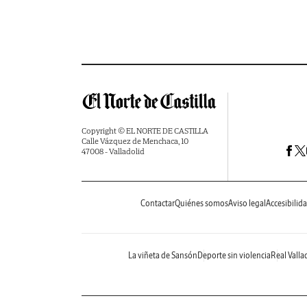
Copyright © EL NORTE DE CASTILLA
Calle Vázquez de Menchaca, 10
47008 - Valladolid
Contactar
Quiénes somos
Aviso legal
Accesibilid
La viñeta de Sansón
Deporte sin violencia
Real Valla