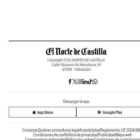
Copyright © EL NORTE DE CASTILLA
Calle Vázquez de Menchaca, 10
47008 - Valladolid
Descargar la app
App Store
Google Play
Contactar
Quiénes somos
Aviso legal
Accesibilidad
Reglamento UE 2024/10
Condiciones de uso
Política de privacidad
Publicidad
Mapa web
Compromisos editoriales
Política de cookies
Condiciones de contratación