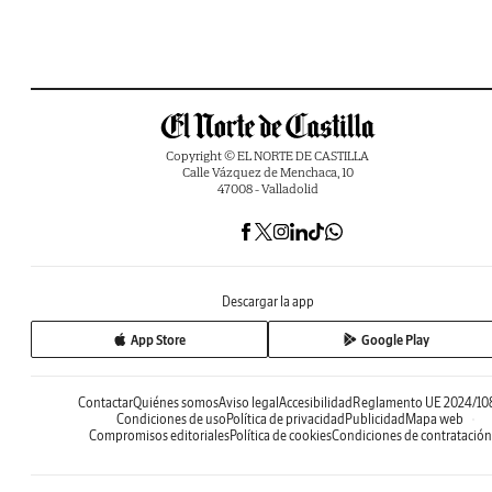
Copyright © EL NORTE DE CASTILLA
Calle Vázquez de Menchaca, 10
47008 - Valladolid
Descargar la app
App Store
Google Play
Contactar
Quiénes somos
Aviso legal
Accesibilidad
Reglamento UE 2024/10
Condiciones de uso
Política de privacidad
Publicidad
Mapa web
Compromisos editoriales
Política de cookies
Condiciones de contratación