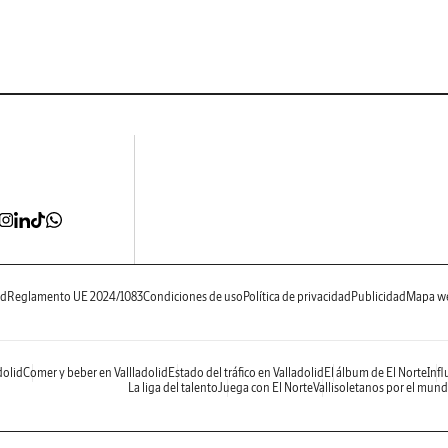
ad
Reglamento UE 2024/1083
Condiciones de uso
Política de privacidad
Publicidad
Mapa w
dolid
Comer y beber en Vallladolid
Estado del tráfico en Valladolid
El álbum de El Norte
Infl
La liga del talento
Juega con El Norte
Vallisoletanos por el mun