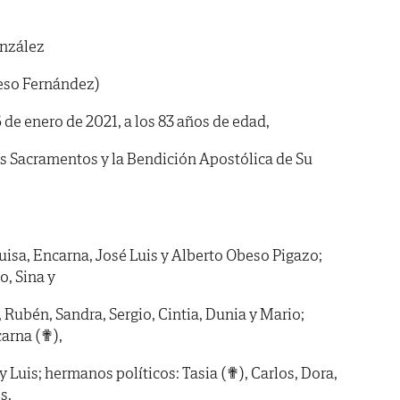
nzález
eso Fernández)
6 de enero de 2021, a los 83 años de edad,
os Sacramentos y la Bendición Apostólica de Su
uisa, Encarna, José Luis y Alberto Obeso Pigazo;
o, Sina y
, Rubén, Sandra, Sergio, Cintia, Dunia y Mario;
arna (✟),
y Luis; hermanos políticos: Tasia (✟), Carlos, Dora,
s,