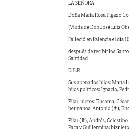
LA SEÑORA
Doña María Rosa Pigazo Go
(Viuda de Don José Luis Ob
Falleció en Palencia el día 1
después de recibir los Sant
Santidad
D.E.P.
Sus apenados hijos: María L
hijos políticos: Ignacio, Pedr
Pilar; nietos: Encarna, César
hermanos: Antonio (✟), Enc
Pilar (✟), Andrés, Celestino 
Paca y Guillermina; biznieto