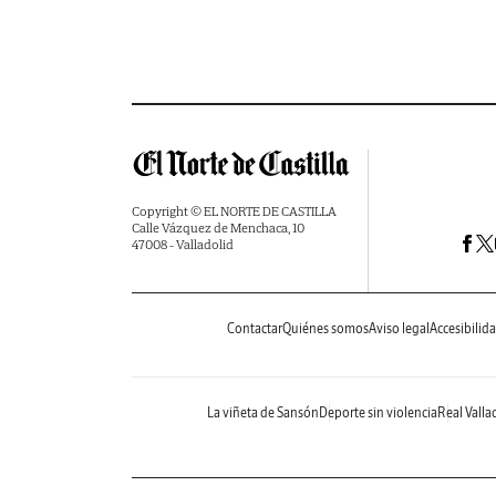
Copyright © EL NORTE DE CASTILLA
Calle Vázquez de Menchaca, 10
47008 - Valladolid
Contactar
Quiénes somos
Aviso legal
Accesibilid
La viñeta de Sansón
Deporte sin violencia
Real Valla