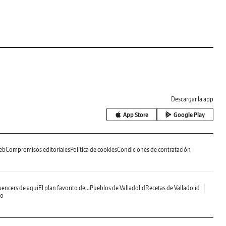
Descargar la app
App Store
Google Play
eb
Compromisos editoriales
Política de cookies
Condiciones de contratación
uencers de aquí
El plan favorito de...
Pueblos de Valladolid
Recetas de Valladolid
do