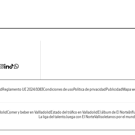
ad
Reglamento UE 2024/1083
Condiciones de uso
Política de privacidad
Publicidad
Mapa w
dolid
Comer y beber en Vallladolid
Estado del tráfico en Valladolid
El álbum de El Norte
Infl
La liga del talento
Juega con El Norte
Vallisoletanos por el mun