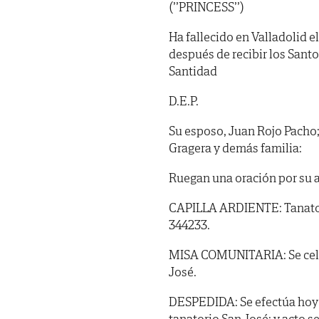
(’’PRINCESS’’)
Ha fallecido en Valladolid el
después de recibir los Sant
Santidad
D.E.P.
Su esposo, Juan Rojo Pacho; h
Gragera y demás familia:
Ruegan una oración por su 
CAPILLA ARDIENTE: Tanatorio
344233.
MISA COMUNITARIA: Se celebr
José.
DESPEDIDA: Se efectúa hoy ma
tanatorio San José; y acto s