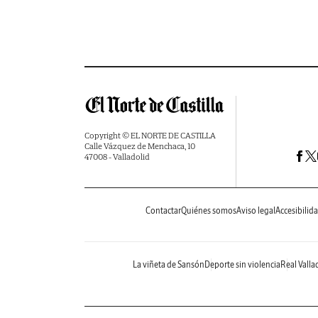
Copyright © EL NORTE DE CASTILLA
Calle Vázquez de Menchaca, 10
47008 - Valladolid
Contactar
Quiénes somos
Aviso legal
Accesibilid
La viñeta de Sansón
Deporte sin violencia
Real Valla