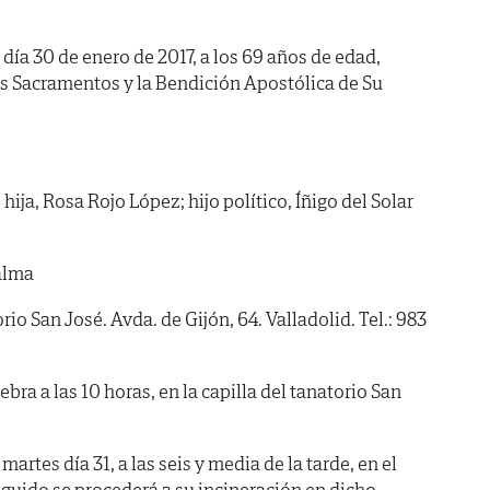
 día 30 de enero de 2017, a los 69 años de edad,
os Sacramentos y la Bendición Apostólica de Su
ija, Rosa Rojo López; hijo político, Íñigo del Solar
alma
 San José. Avda. de Gijón, 64. Valladolid. Tel.: 983
a a las 10 horas, en la capilla del tanatorio San
rtes día 31, a las seis y media de la tarde, en el
eguido se procederá a su incineración en dicho