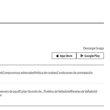
Descargar la app
App Store
Google Play
eb
Compromisos editoriales
Política de cookies
Condiciones de contratación
uencers de aquí
El plan favorito de...
Pueblos de Valladolid
Recetas de Valladolid
do