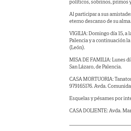
políticos, sobrinos, primos 
Al participar a sus amistade
eterno descanso de su alma
VIGILIA: Domingo día 15, a la
Palencia y a continuación l
(León).
MISA DE FAMILIA: Lunes día 1
San Lázaro, de Palencia.
CASA MORTUORIA: Tanatorio 
979165176. Avda. Comunidad
Esquelas y pésames por int
CASA DOLIENTE: Avda. Manue