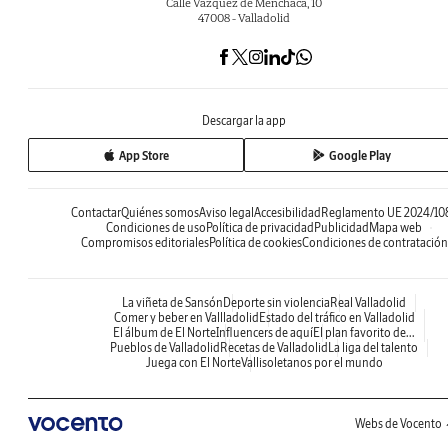
Calle Vázquez de Menchaca, 10
47008 - Valladolid
Descargar la app
App Store
Google Play
Contactar
Quiénes somos
Aviso legal
Accesibilidad
Reglamento UE 2024/10
Condiciones de uso
Política de privacidad
Publicidad
Mapa web
Compromisos editoriales
Política de cookies
Condiciones de contratación
La viñeta de Sansón
Deporte sin violencia
Real Valladolid
Comer y beber en Vallladolid
Estado del tráfico en Valladolid
El álbum de El Norte
Influencers de aquí
El plan favorito de...
Pueblos de Valladolid
Recetas de Valladolid
La liga del talento
Juega con El Norte
Vallisoletanos por el mundo
Webs de Vocento