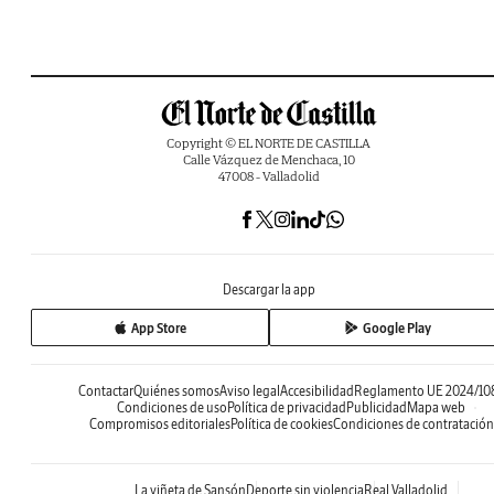
Copyright © EL NORTE DE CASTILLA
Calle Vázquez de Menchaca, 10
47008 - Valladolid
Descargar la app
App Store
Google Play
Contactar
Quiénes somos
Aviso legal
Accesibilidad
Reglamento UE 2024/10
Condiciones de uso
Política de privacidad
Publicidad
Mapa web
Compromisos editoriales
Política de cookies
Condiciones de contratación
La viñeta de Sansón
Deporte sin violencia
Real Valladolid