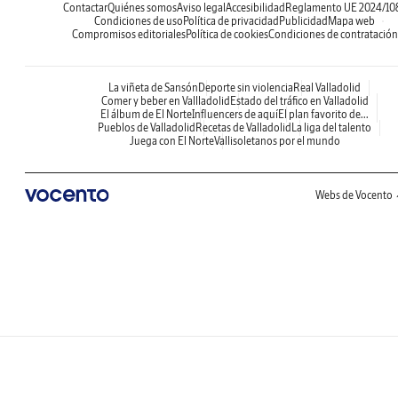
Contactar
Quiénes somos
Aviso legal
Accesibilidad
Reglamento UE 2024/10
Condiciones de uso
Política de privacidad
Publicidad
Mapa web
Compromisos editoriales
Política de cookies
Condiciones de contratación
La viñeta de Sansón
Deporte sin violencia
Real Valladolid
Comer y beber en Vallladolid
Estado del tráfico en Valladolid
El álbum de El Norte
Influencers de aquí
El plan favorito de...
Pueblos de Valladolid
Recetas de Valladolid
La liga del talento
Juega con El Norte
Vallisoletanos por el mundo
Webs de Vocento