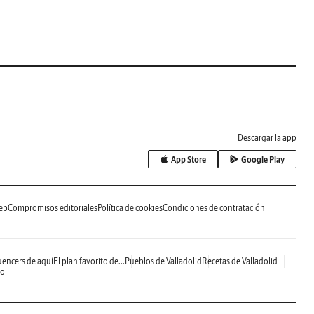
Descargar la app
App Store
Google Play
eb
Compromisos editoriales
Política de cookies
Condiciones de contratación
uencers de aquí
El plan favorito de...
Pueblos de Valladolid
Recetas de Valladolid
do