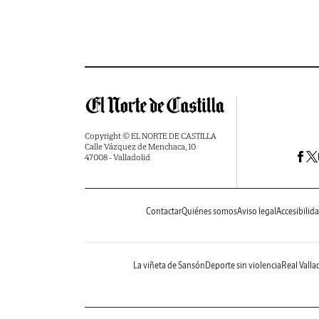
Copyright © EL NORTE DE CASTILLA
Calle Vázquez de Menchaca, 10
47008 - Valladolid
Contactar
Quiénes somos
Aviso legal
Accesibilid
La viñeta de Sansón
Deporte sin violencia
Real Valla