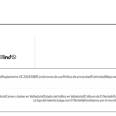
ad
Reglamento UE 2024/1083
Condiciones de uso
Política de privacidad
Publicidad
Mapa w
dolid
Comer y beber en Vallladolid
Estado del tráfico en Valladolid
El álbum de El Norte
Infl
La liga del talento
Juega con El Norte
Vallisoletanos por el mun