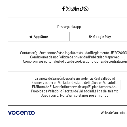
Descargar la app
App Store
Google Play
Contactar
Quiénes somos
Aviso legal
Accesibilidad
Reglamento UE 2024/10
Condiciones de uso
Política de privacidad
Publicidad
Mapa web
Compromisos editoriales
Política de cookies
Condiciones de contratación
La viñeta de Sansón
Deporte sin violencia
Real Valladolid
Comer y beber en Vallladolid
Estado del tráfico en Valladolid
El álbum de El Norte
Influencers de aquí
El plan favorito de...
Pueblos de Valladolid
Recetas de Valladolid
La liga del talento
Juega con El Norte
Vallisoletanos por el mundo
Webs de Vocento