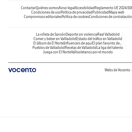
Contactar
Quiénes somos
Aviso legal
Accesibilidad
Reglamento UE 2024/10
Condiciones de uso
Política de privacidad
Publicidad
Mapa web
Compromisos editoriales
Política de cookies
Condiciones de contratación
La viñeta de Sansón
Deporte sin violencia
Real Valladolid
Comer y beber en Vallladolid
Estado del tráfico en Valladolid
El álbum de El Norte
Influencers de aquí
El plan favorito de...
Pueblos de Valladolid
Recetas de Valladolid
La liga del talento
Juega con El Norte
Vallisoletanos por el mundo
Webs de Vocento