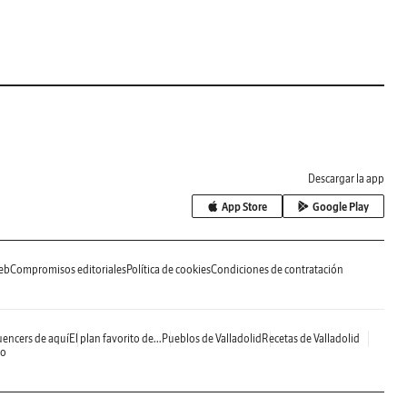
Descargar la app
App Store
Google Play
eb
Compromisos editoriales
Política de cookies
Condiciones de contratación
uencers de aquí
El plan favorito de...
Pueblos de Valladolid
Recetas de Valladolid
do