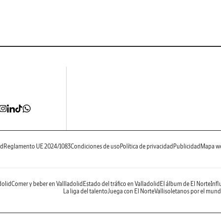
ad
Reglamento UE 2024/1083
Condiciones de uso
Política de privacidad
Publicidad
Mapa w
dolid
Comer y beber en Vallladolid
Estado del tráfico en Valladolid
El álbum de El Norte
Infl
La liga del talento
Juega con El Norte
Vallisoletanos por el mun