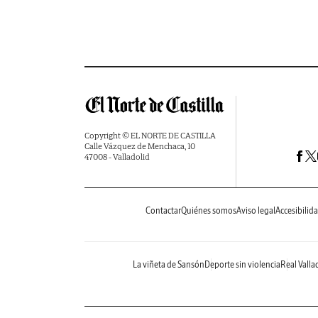
Copyright © EL NORTE DE CASTILLA
Calle Vázquez de Menchaca, 10
47008 - Valladolid
Contactar
Quiénes somos
Aviso legal
Accesibilid
La viñeta de Sansón
Deporte sin violencia
Real Valla