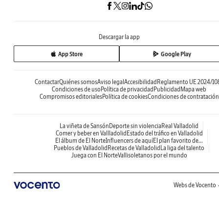
Descargar la app
App Store
Google Play
Contactar
Quiénes somos
Aviso legal
Accesibilidad
Reglamento UE 2024/10
Condiciones de uso
Política de privacidad
Publicidad
Mapa web
Compromisos editoriales
Política de cookies
Condiciones de contratación
La viñeta de Sansón
Deporte sin violencia
Real Valladolid
Comer y beber en Vallladolid
Estado del tráfico en Valladolid
El álbum de El Norte
Influencers de aquí
El plan favorito de...
Pueblos de Valladolid
Recetas de Valladolid
La liga del talento
Juega con El Norte
Vallisoletanos por el mundo
Webs de Vocento