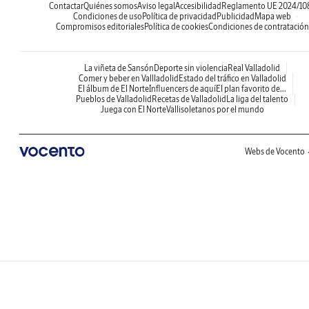
Contactar
Quiénes somos
Aviso legal
Accesibilidad
Reglamento UE 2024/10
Condiciones de uso
Política de privacidad
Publicidad
Mapa web
Compromisos editoriales
Política de cookies
Condiciones de contratación
La viñeta de Sansón
Deporte sin violencia
Real Valladolid
Comer y beber en Vallladolid
Estado del tráfico en Valladolid
El álbum de El Norte
Influencers de aquí
El plan favorito de...
Pueblos de Valladolid
Recetas de Valladolid
La liga del talento
Juega con El Norte
Vallisoletanos por el mundo
Webs de Vocento