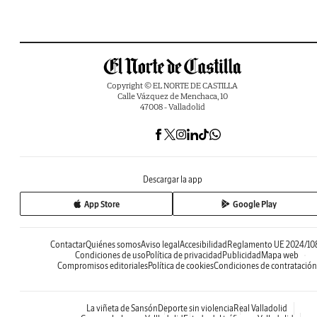
Copyright © EL NORTE DE CASTILLA
Calle Vázquez de Menchaca, 10
47008 - Valladolid
Descargar la app
App Store
Google Play
Contactar
Quiénes somos
Aviso legal
Accesibilidad
Reglamento UE 2024/10
Condiciones de uso
Política de privacidad
Publicidad
Mapa web
Compromisos editoriales
Política de cookies
Condiciones de contratación
La viñeta de Sansón
Deporte sin violencia
Real Valladolid