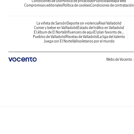
Condiciones de uso
Política de privacidad
Publicidad
Mapa web
Compromisos editoriales
Política de cookies
Condiciones de contratación
La viñeta de Sansón
Deporte sin violencia
Real Valladolid
Comer y beber en Vallladolid
Estado del tráfico en Valladolid
El álbum de El Norte
Influencers de aquí
El plan favorito de...
Pueblos de Valladolid
Recetas de Valladolid
La liga del talento
Juega con El Norte
Vallisoletanos por el mundo
Webs de Vocento