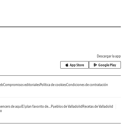
Descargar la app
App Store
Google Play
eb
Compromisos editoriales
Política de cookies
Condiciones de contratación
uencers de aquí
El plan favorito de...
Pueblos de Valladolid
Recetas de Valladolid
do