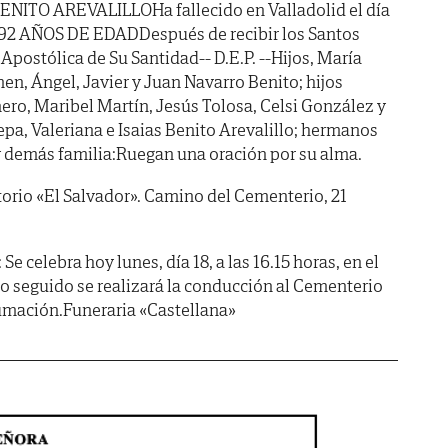
TO AREVALILLOHa fallecido en Valladolid el día
 92 AÑOS DE EDADDespués de recibir los Santos
 Apostólica de Su Santidad--
D.E.P.
--Hijos, María
men, Ángel, Javier y Juan Navarro Benito; hijos
ro, Maribel Martín, Jesús Tolosa, Celsi González y
epa, Valeriana e Isaias Benito Arevalillo; hermanos
s y demás familia:Ruegan una oración por su alma.
io «El Salvador». Camino del Cementerio, 21
elebra hoy lunes, día 18, a las 16.15 horas, en el
to seguido se realizará la conducción al Cementerio
umación.Funeraria «Castellana»