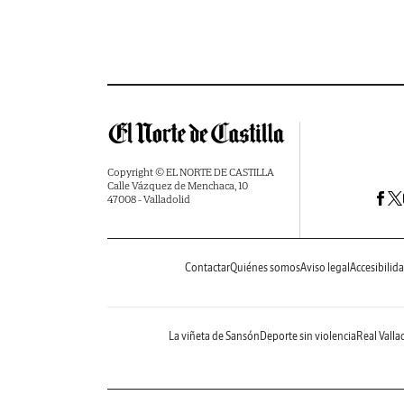
Copyright © EL NORTE DE CASTILLA
Calle Vázquez de Menchaca, 10
47008 - Valladolid
Contactar
Quiénes somos
Aviso legal
Accesibilid
La viñeta de Sansón
Deporte sin violencia
Real Valla