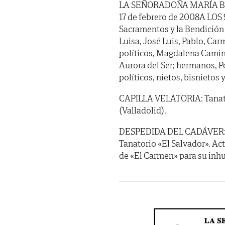
LA SEÑORADOÑA MARÍA BENI
17 de febrero de 2008A LOS
Sacramentos y la Bendición
Luisa, José Luis, Pablo, Car
políticos, Magdalena Camine
Aurora del Ser; hermanos, P
políticos, nietos, bisnieto
CAPILLA VELATORIA: Tanator
(Valladolid).
DESPEDIDA DEL CADÁVER: Se c
Tanatorio «El Salvador». Ac
de «El Carmen» para su inh