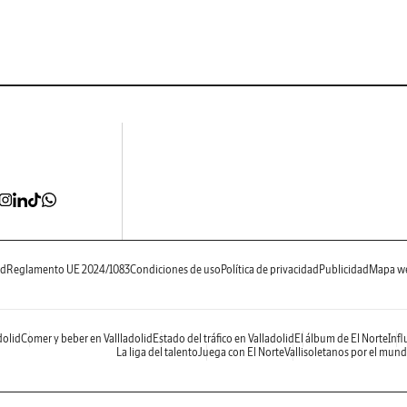
ad
Reglamento UE 2024/1083
Condiciones de uso
Política de privacidad
Publicidad
Mapa w
dolid
Comer y beber en Vallladolid
Estado del tráfico en Valladolid
El álbum de El Norte
Infl
La liga del talento
Juega con El Norte
Vallisoletanos por el mun