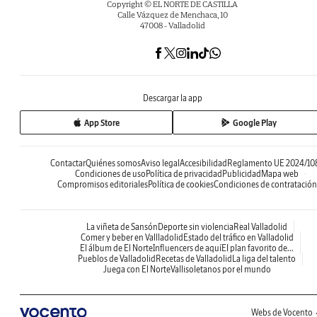
Copyright © EL NORTE DE CASTILLA
Calle Vázquez de Menchaca, 10
47008 - Valladolid
Descargar la app
App Store
Google Play
Contactar
Quiénes somos
Aviso legal
Accesibilidad
Reglamento UE 2024/10
Condiciones de uso
Política de privacidad
Publicidad
Mapa web
Compromisos editoriales
Política de cookies
Condiciones de contratación
La viñeta de Sansón
Deporte sin violencia
Real Valladolid
Comer y beber en Vallladolid
Estado del tráfico en Valladolid
El álbum de El Norte
Influencers de aquí
El plan favorito de...
Pueblos de Valladolid
Recetas de Valladolid
La liga del talento
Juega con El Norte
Vallisoletanos por el mundo
Webs de Vocento