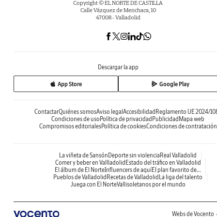
Copyright © EL NORTE DE CASTILLA
Calle Vázquez de Menchaca, 10
47008 - Valladolid
Descargar la app
App Store
Google Play
Contactar
Quiénes somos
Aviso legal
Accesibilidad
Reglamento UE 2024/10
Condiciones de uso
Política de privacidad
Publicidad
Mapa web
Compromisos editoriales
Política de cookies
Condiciones de contratación
La viñeta de Sansón
Deporte sin violencia
Real Valladolid
Comer y beber en Vallladolid
Estado del tráfico en Valladolid
El álbum de El Norte
Influencers de aquí
El plan favorito de...
Pueblos de Valladolid
Recetas de Valladolid
La liga del talento
Juega con El Norte
Vallisoletanos por el mundo
Webs de Vocento