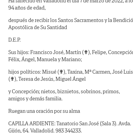
Ha fallecido en Valladolid el día 7 de marzo de 2022, a l
94 años de edad,
después de recibir los Santos Sacramentos y la Bendici
Apostólica de Su Santidad
D.E.P.
Sus hijos: Francisco José, Martín (✟), Felipe, Concepció
Félix, Ángel, Manuela y Mariano;
hijos políticos: Misué (✟), Taxina, Mª Carmen, José Luis
(✟), Teresa de Jesús, Miguel Ángel
y Concepción; nietos, biznietos, sobrinos, primos,
amigos y demás familia.
Ruegan una oración por su alma
CAPILLA ARDIENTE: Tanatorio San José (Sala 3). Avda.
Gijón, 64. Valladolid. 983 344233.