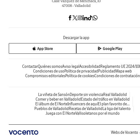
Calle Vázquez de Menchaca, 10
47008 - Valladolid
Descargar la app
App Store
Google Play
Contactar
Quiénes somos
Aviso legal
Accesibilidad
Reglamento UE 2024/10
Condiciones de uso
Política de privacidad
Publicidad
Mapa web
Compromisos editoriales
Política de cookies
Condiciones de contratación
La viñeta de Sansón
Deporte sin violencia
Real Valladolid
Comer y beber en Vallladolid
Estado del tráfico en Valladolid
El álbum de El Norte
Influencers de aquí
El plan favorito de...
Pueblos de Valladolid
Recetas de Valladolid
La liga del talento
Juega con El Norte
Vallisoletanos por el mundo
Webs de Vocento