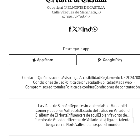
Copyright © EL NORTE DE CASTILLA
Calle Vázquez de Menchaca, 10
47008 - Valladolid
Descargar la app
App Store
Google Play
Contactar
Quiénes somos
Aviso legal
Accesibilidad
Reglamento UE 2024/10
Condiciones de uso
Política de privacidad
Publicidad
Mapa web
Compromisos editoriales
Política de cookies
Condiciones de contratación
La viñeta de Sansón
Deporte sin violencia
Real Valladolid
Comer y beber en Vallladolid
Estado del tráfico en Valladolid
El álbum de El Norte
Influencers de aquí
El plan favorito de...
Pueblos de Valladolid
Recetas de Valladolid
La liga del talento
Juega con El Norte
Vallisoletanos por el mundo