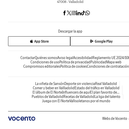
47008 - Valladolid
Descargar la app
App Store
Google Play
Contactar
Quiénes somos
Aviso legal
Accesibilidad
Reglamento UE 2024/10
Condiciones de uso
Política de privacidad
Publicidad
Mapa web
Compromisos editoriales
Política de cookies
Condiciones de contratación
La viñeta de Sansón
Deporte sin violencia
Real Valladolid
Comer y beber en Vallladolid
Estado del tráfico en Valladolid
El álbum de El Norte
Influencers de aquí
El plan favorito de...
Pueblos de Valladolid
Recetas de Valladolid
La liga del talento
Juega con El Norte
Vallisoletanos por el mundo
Webs de Vocento