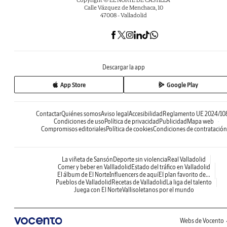
Calle Vázquez de Menchaca, 10
47008 - Valladolid
Descargar la app
App Store
Google Play
Contactar
Quiénes somos
Aviso legal
Accesibilidad
Reglamento UE 2024/10
Condiciones de uso
Política de privacidad
Publicidad
Mapa web
Compromisos editoriales
Política de cookies
Condiciones de contratación
La viñeta de Sansón
Deporte sin violencia
Real Valladolid
Comer y beber en Vallladolid
Estado del tráfico en Valladolid
El álbum de El Norte
Influencers de aquí
El plan favorito de...
Pueblos de Valladolid
Recetas de Valladolid
La liga del talento
Juega con El Norte
Vallisoletanos por el mundo
Webs de Vocento