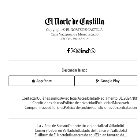
Copyright © EL NORTE DE CASTILLA
Calle Vázquez de Menchaca, 10
47008 - Valladolid
Descargar la app
App Store
Google Play
Contactar
Quiénes somos
Aviso legal
Accesibilidad
Reglamento UE 2024/10
Condiciones de uso
Política de privacidad
Publicidad
Mapa web
Compromisos editoriales
Política de cookies
Condiciones de contratación
La viñeta de Sansón
Deporte sin violencia
Real Valladolid
Comer y beber en Vallladolid
Estado del tráfico en Valladolid
El álbum de El Norte
Influencers de aquí
El plan favorito de...