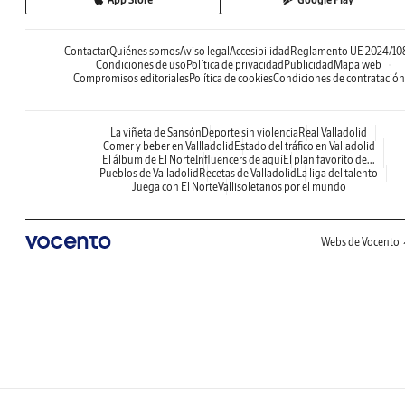
Contactar
Quiénes somos
Aviso legal
Accesibilidad
Reglamento UE 2024/10
Condiciones de uso
Política de privacidad
Publicidad
Mapa web
Compromisos editoriales
Política de cookies
Condiciones de contratación
La viñeta de Sansón
Deporte sin violencia
Real Valladolid
Comer y beber en Vallladolid
Estado del tráfico en Valladolid
El álbum de El Norte
Influencers de aquí
El plan favorito de...
Pueblos de Valladolid
Recetas de Valladolid
La liga del talento
Juega con El Norte
Vallisoletanos por el mundo
Webs de Vocento