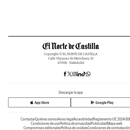
Copyright © EL NORTE DE CASTILLA
Calle Vázquez de Menchaca, 10
47008 - Valladolid
Descargar la app
App Store
Google Play
Contactar
Quiénes somos
Aviso legal
Accesibilidad
Reglamento UE 2024/10
Condiciones de uso
Política de privacidad
Publicidad
Mapa web
Compromisos editoriales
Política de cookies
Condiciones de contratación