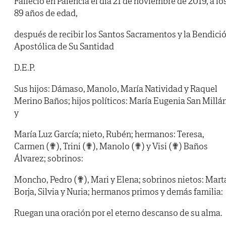
Falleció en Palencia el día 21 de noviembre de 2019, a lo
89 años de edad,
después de recibir los Santos Sacramentos y la Bendici
Apostólica de Su Santidad
D.E.P.
Sus hijos: Dámaso, Manolo, María Natividad y Raquel
Merino Baños; hijos políticos: María Eugenia San Millá
y
María Luz García; nieto, Rubén; hermanos: Teresa,
Carmen (✟), Trini (✟), Manolo (✟) y Visi (✟) Baños
Álvarez; sobrinos:
Moncho, Pedro (✟), Mari y Elena; sobrinos nietos: Mart
Borja, Silvia y Nuria; hermanos primos y demás familia:
Ruegan una oración por el eterno descanso de su alma.