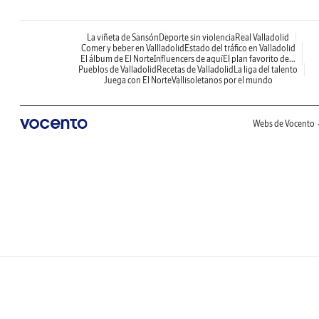
La viñeta de Sansón
Deporte sin violencia
Real Valladolid
Comer y beber en Vallladolid
Estado del tráfico en Valladolid
El álbum de El Norte
Influencers de aquí
El plan favorito de...
Pueblos de Valladolid
Recetas de Valladolid
La liga del talento
Juega con El Norte
Vallisoletanos por el mundo
Webs de Vocento