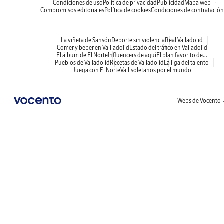
Condiciones de uso
Política de privacidad
Publicidad
Mapa web
Compromisos editoriales
Política de cookies
Condiciones de contratación
La viñeta de Sansón
Deporte sin violencia
Real Valladolid
Comer y beber en Vallladolid
Estado del tráfico en Valladolid
El álbum de El Norte
Influencers de aquí
El plan favorito de...
Pueblos de Valladolid
Recetas de Valladolid
La liga del talento
Juega con El Norte
Vallisoletanos por el mundo
Webs de Vocento