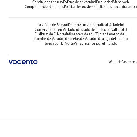
Condiciones de uso
Política de privacidad
Publicidad
Mapa web
Compromisos editoriales
Política de cookies
Condiciones de contratación
La viñeta de Sansón
Deporte sin violencia
Real Valladolid
Comer y beber en Vallladolid
Estado del tráfico en Valladolid
El álbum de El Norte
Influencers de aquí
El plan favorito de...
Pueblos de Valladolid
Recetas de Valladolid
La liga del talento
Juega con El Norte
Vallisoletanos por el mundo
Webs de Vocento