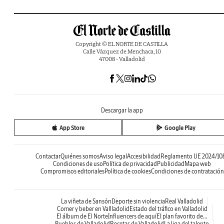
Copyright © EL NORTE DE CASTILLA
Calle Vázquez de Menchaca, 10
47008 - Valladolid
Descargar la app
App Store
Google Play
Contactar
Quiénes somos
Aviso legal
Accesibilidad
Reglamento UE 2024/10
Condiciones de uso
Política de privacidad
Publicidad
Mapa web
Compromisos editoriales
Política de cookies
Condiciones de contratación
La viñeta de Sansón
Deporte sin violencia
Real Valladolid
Comer y beber en Vallladolid
Estado del tráfico en Valladolid
El álbum de El Norte
Influencers de aquí
El plan favorito de...
Pueblos de Valladolid
Recetas de Valladolid
La liga del talento