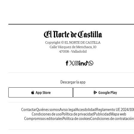
Copyright © EL NORTE DE CASTILLA
Calle Vázquez de Menchaca, 10
47008 - Valladolid
Descargar la app
App Store
Google Play
Contactar
Quiénes somos
Aviso legal
Accesibilidad
Reglamento UE 2024/10
Condiciones de uso
Política de privacidad
Publicidad
Mapa web
Compromisos editoriales
Política de cookies
Condiciones de contratación