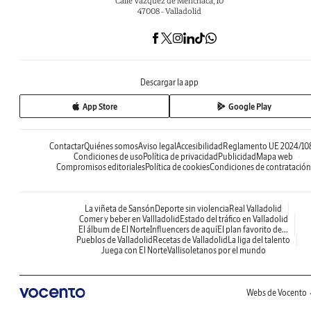
Calle Vázquez de Menchaca, 10
47008 - Valladolid
Descargar la app
App Store
Google Play
Contactar
Quiénes somos
Aviso legal
Accesibilidad
Reglamento UE 2024/10
Condiciones de uso
Política de privacidad
Publicidad
Mapa web
Compromisos editoriales
Política de cookies
Condiciones de contratación
La viñeta de Sansón
Deporte sin violencia
Real Valladolid
Comer y beber en Vallladolid
Estado del tráfico en Valladolid
El álbum de El Norte
Influencers de aquí
El plan favorito de...
Pueblos de Valladolid
Recetas de Valladolid
La liga del talento
Juega con El Norte
Vallisoletanos por el mundo
Webs de Vocento