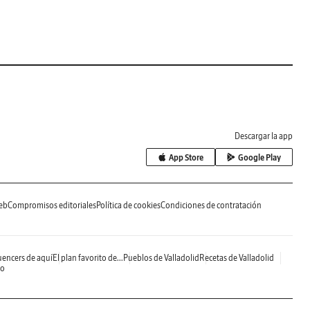
Descargar la app
App Store
Google Play
eb
Compromisos editoriales
Política de cookies
Condiciones de contratación
uencers de aquí
El plan favorito de...
Pueblos de Valladolid
Recetas de Valladolid
do