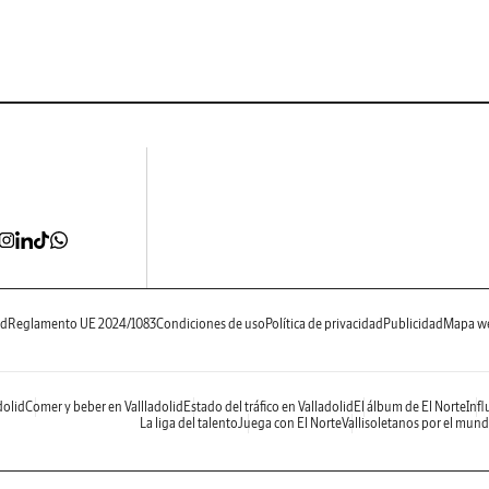
ad
Reglamento UE 2024/1083
Condiciones de uso
Política de privacidad
Publicidad
Mapa w
dolid
Comer y beber en Vallladolid
Estado del tráfico en Valladolid
El álbum de El Norte
Infl
La liga del talento
Juega con El Norte
Vallisoletanos por el mun