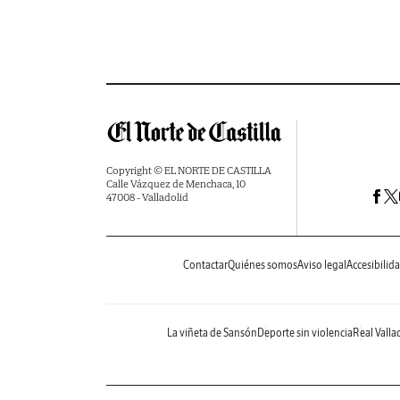
Copyright © EL NORTE DE CASTILLA
Calle Vázquez de Menchaca, 10
47008 - Valladolid
Contactar
Quiénes somos
Aviso legal
Accesibilid
La viñeta de Sansón
Deporte sin violencia
Real Valla