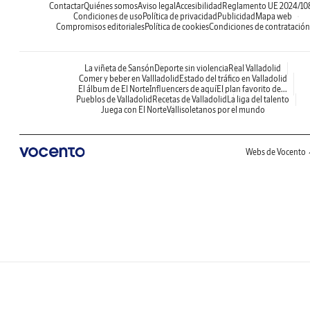
Contactar
Quiénes somos
Aviso legal
Accesibilidad
Reglamento UE 2024/10
Condiciones de uso
Política de privacidad
Publicidad
Mapa web
Compromisos editoriales
Política de cookies
Condiciones de contratación
La viñeta de Sansón
Deporte sin violencia
Real Valladolid
Comer y beber en Vallladolid
Estado del tráfico en Valladolid
El álbum de El Norte
Influencers de aquí
El plan favorito de...
Pueblos de Valladolid
Recetas de Valladolid
La liga del talento
Juega con El Norte
Vallisoletanos por el mundo
Webs de Vocento