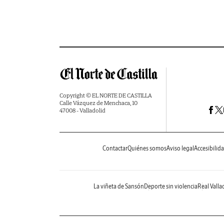
Copyright © EL NORTE DE CASTILLA
Calle Vázquez de Menchaca, 10
47008 - Valladolid
Contactar
Quiénes somos
Aviso legal
Accesibilid
La viñeta de Sansón
Deporte sin violencia
Real Valla