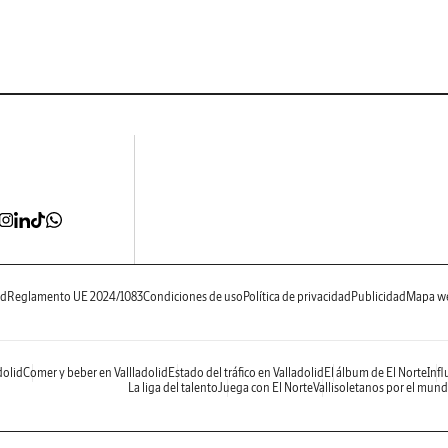
ad
Reglamento UE 2024/1083
Condiciones de uso
Política de privacidad
Publicidad
Mapa w
dolid
Comer y beber en Vallladolid
Estado del tráfico en Valladolid
El álbum de El Norte
Infl
La liga del talento
Juega con El Norte
Vallisoletanos por el mun