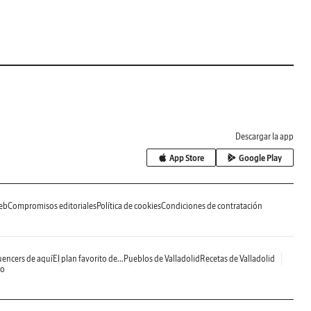
Descargar la app
App Store
Google Play
eb
Compromisos editoriales
Política de cookies
Condiciones de contratación
uencers de aquí
El plan favorito de...
Pueblos de Valladolid
Recetas de Valladolid
do