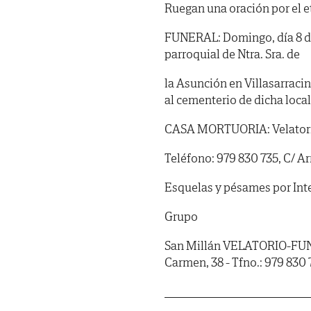
Ruegan una oración por el e
FUNERAL: Domingo, día 8 de 
parroquial de Ntra. Sra. de
la Asunción en Villasarraci
al cementerio de dicha loca
CASA MORTUORIA: Velatorio 
Teléfono: 979 830 735, C/ Ar
Esquelas y pésames por In
Grupo
San Millán VELATORIO-FUN
Carmen, 38 - Tfno.: 979 830 